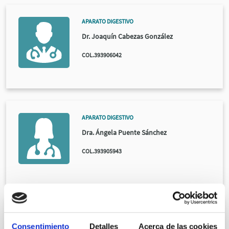
APARATO DIGESTIVO
Dr. Joaquín Cabezas González
COL.393906042
APARATO DIGESTIVO
Dra. Ángela Puente Sánchez
COL.393905943
APARATO DIGESTIVO
Consentimiento
Detalles
Acerca de las cookies
Dr. Genaro San Miguel Joglar