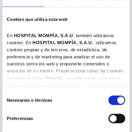
COL.393901663
Cookies que utiliza esta web
En
HOSPITAL MOMPÍA, S.A.U.
también utilizamos
cookies. En
HOSPITAL MOMPÍA, S.A.
U.
utilizamos
APARATO DIGESTIVO
cookies propias y de terceros, de estadística, de
Dr. María Jesús López Arias
preferencia y de marketing para analizar el uso de
nuestros servicios web y proponerle contenidos o
COL.393904326
anuncios de su interés. Puede aceptar todas las cookies
pulsando el botón "
Permitir
" o configurarlas o rechazar
su uso mediante el botón "
Permitir la Selección
". Más
información en nuestra
Política de Cookies
.
Selección
Necesarias o técnicas
de
APARATO DIGESTIVO
consentimiento
Dr. Fernando Casafont Morencos
Preferencias
COL.393902647