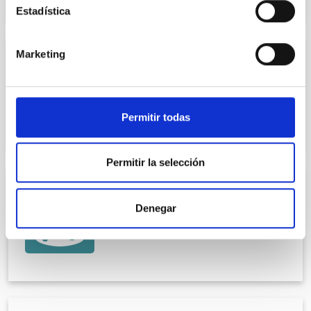
Estadística
Marketing
CARDIOLOGÍA
Dr. Rafael Martín Durán
COL.393901957
Permitir todas
Permitir la selección
CARDIOLOGÍA
Denegar
Dr. Juan Pablo Hernando García
COL.393904154