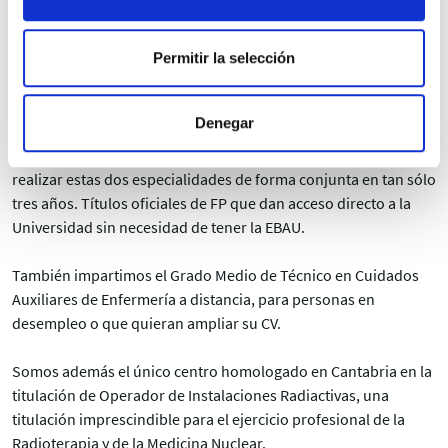
Universidad Católica de Ávila (UCAV).
La Escuela Universitaria Mompía está también autorizada por
Permitir la selección
la Consejería de Educación y Formación Profesional de
Cantabria, para impartir ciclos formativos de Grado Superior
Denegar
en Imagen para el Diagnóstico y Medicina Nuclear, y
Radioterapia y Dosimetría, con la posibilidad además de
realizar estas dos especialidades de forma conjunta en tan sólo
tres años. Títulos oficiales de FP que dan acceso directo a la
Universidad sin necesidad de tener la EBAU.
También impartimos el Grado Medio de Técnico en Cuidados
Auxiliares de Enfermería a distancia, para personas en
desempleo o que quieran ampliar su CV.
Somos además el único centro homologado en Cantabria en la
titulación de Operador de Instalaciones Radiactivas, una
titulación imprescindible para el ejercicio profesional de la
Radioterapia y de la Medicina Nuclear.