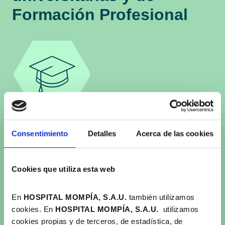
Formación Profesional
Por este motivo, trabajamos de forma constante para
Consentimiento
Detalles
Acerca de las cookies
ofrecer alternativas que den respuesta a las
diferentes necesidades didácticas en el área
sanitaria, facilitando al estudiante una formación
Cookies que utiliza esta web
completa y práctica, con el objeto de prepararle para
el mundo laboral.
En
HOSPITAL MOMPÍA, S.A.U.
también utilizamos
cookies. En
HOSPITAL MOMPÍA, S.A.
U.
utilizamos
Hemos logrado posicionarnos como un referente en
cookies propias y de terceros, de estadística, de