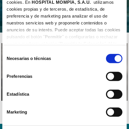
cookies. En
HOSPITAL MOMPÍA, S.A.
U.
utilizamos
cookies propias y de terceros, de estadística, de
preferencia y de marketing para analizar el uso de
nuestros servicios web y proponerle contenidos o
anuncios de su interés. Puede aceptar todas las cookies
pulsando el botón "
Permitir
" o configurarlas o rechazar
su uso mediante el botón "
Permitir la Selección
". Más
información en nuestra
Política de Cookies
.
Selección
Necesarias o técnicas
de
consentimiento
Preferencias
Estadística
Test psicológicos
Marketing
22 de diciembre de 2025