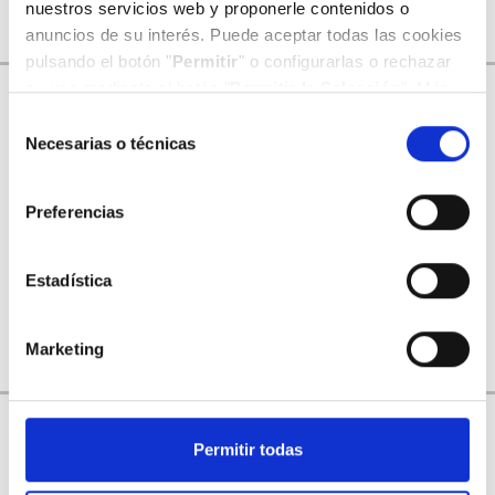
nuestros servicios web y proponerle contenidos o
Twitter de Hospital Mompía
anuncios de su interés. Puede aceptar todas las cookies
pulsando el botón "
Permitir
" o configurarlas o rechazar
su uso mediante el botón "
Permitir la Selección
". Más
información en nuestra
Política de Cookies
.
Selección
Necesarias o técnicas
de
consentimiento
Preferencias
Youtube de Hospital Mompía
Hospital Mompía dispone de un canal corporativo de Youtube.
Estadística
En él se publican vídeos sobre las actividades en las que
Hospital Mompía participa e información de la compañía.
Marketing
Canal de Youtube de Hospital Mompía
Permitir todas