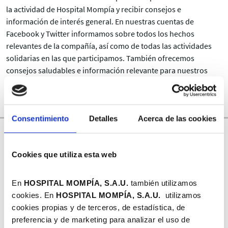
la actividad de Hospital Mompía y recibir consejos e
información de interés general. En nuestras cuentas de
Facebook y Twitter informamos sobre todos los hechos
relevantes de la compañía, así como de todas las actividades
solidarias en las que participamos. También ofrecemos
consejos saludables e información relevante para nuestros
clientes.
Facebook de Hospital Mompía
Consentimiento
Detalles
Acerca de las cookies
Cookies que utiliza esta web
En
HOSPITAL MOMPÍA, S.A.U.
también utilizamos
Twitter de Hospital Mompía
cookies. En
HOSPITAL MOMPÍA, S.A.
U.
utilizamos
cookies propias y de terceros, de estadística, de
Siguiendo esta cuenta, podrás conocer toda la información
preferencia y de marketing para analizar el uso de
relevante de la compañía.