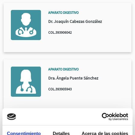
APARATO DIGESTIVO
Dr. Joaquín Cabezas González
COL.393906042
APARATO DIGESTIVO
Dra. Ángela Puente Sánchez
COL.393905943
APARATO DIGESTIVO
Consentimiento
Detalles
Acerca de las cookies
Dr. Genaro San Miguel Joglar