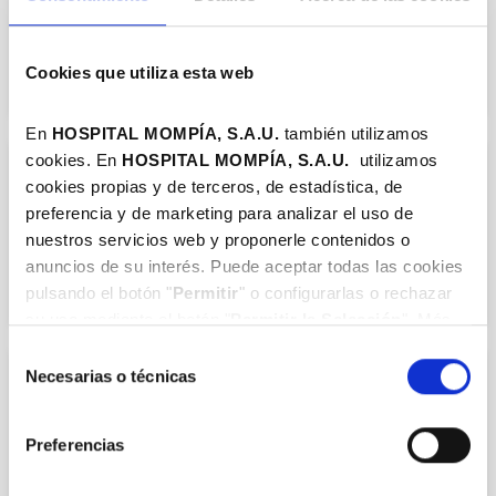
COL.393901663
Cookies que utiliza esta web
En
HOSPITAL MOMPÍA, S.A.U.
también utilizamos
cookies. En
HOSPITAL MOMPÍA, S.A.
U.
utilizamos
APARATO DIGESTIVO
cookies propias y de terceros, de estadística, de
Dr. María Jesús López Arias
preferencia y de marketing para analizar el uso de
nuestros servicios web y proponerle contenidos o
COL.393904326
anuncios de su interés. Puede aceptar todas las cookies
pulsando el botón "
Permitir
" o configurarlas o rechazar
su uso mediante el botón "
Permitir la Selección
". Más
información en nuestra
Política de Cookies
.
Selección
Necesarias o técnicas
de
APARATO DIGESTIVO
consentimiento
Dr. Fernando Casafont Morencos
Preferencias
COL.393902647