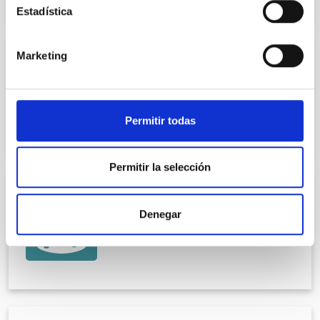
Estadística
Marketing
CARDIOLOGÍA
Dr. Rafael Martín Durán
COL.393901957
Permitir todas
Permitir la selección
CARDIOLOGÍA
Denegar
Dr. Juan Pablo Hernando García
COL.393904154