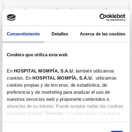
CIRUGÍA ORTOPÉDICA Y TRAUMATOLOGÍA
Dr. Carlos Garcés Zarzalejo
COL.393906245
Consentimiento
Detalles
Acerca de las cookies
Cookies que utiliza esta web
CIRUGÍA ORTOPÉDICA Y TRAUMATOLOGÍA
En
HOSPITAL MOMPÍA, S.A.U.
también utilizamos
Dr. Alfredo Villalba Aramburu
cookies. En
HOSPITAL MOMPÍA, S.A.
U.
utilizamos
cookies propias y de terceros, de estadística, de
COL.394809386
preferencia y de marketing para analizar el uso de
nuestros servicios web y proponerle contenidos o
anuncios de su interés. Puede aceptar todas las cookies
pulsando el botón "
Permitir
" o configurarlas o rechazar
su uso mediante el botón "
Permitir la Selección
". Más
CIRUGÍA ORTOPÉDICA Y TRAUMATOLOGÍA
información en nuestra
Política de Cookies
.
Selección
Dr. Michel Fakkas Fernández