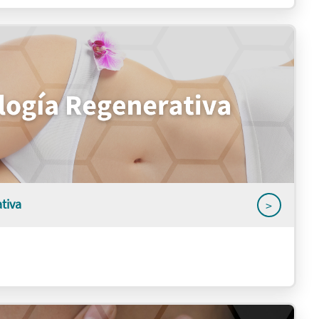
tiva
>