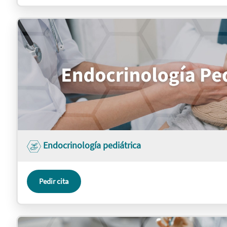
Endocrinología pediátrica
Pedir cita