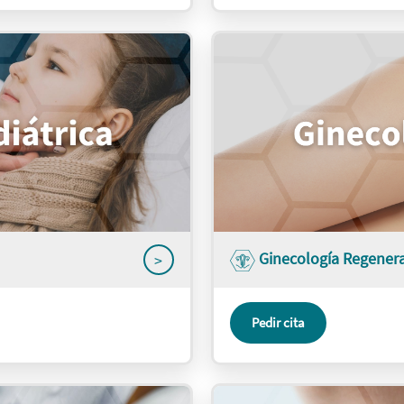
Ginecología Regenera
>
Pedir cita