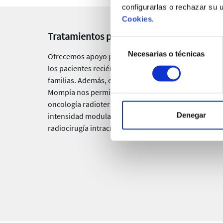
configurarlas o rechazar su 
Cookies
.
Tratamientos para el cáncer
Selección
Necesarias o técnicas
de
Ofrecemos apoyo psicológico, social e informativo a
consentimiento
los pacientes recién diagnosticados de cáncer y sus
familias. Además, el acelerador lineal del Hospital
Mompía nos permite realizar las técnicas de la
oncología radioterápica actual como la arcoterapia 
Denegar
intensidad modulada, la radioterapia ablativa o la
radiocirugía intracraneal en una única sesión.