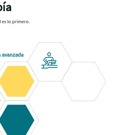
pía
 es lo primero.
ia avanzada