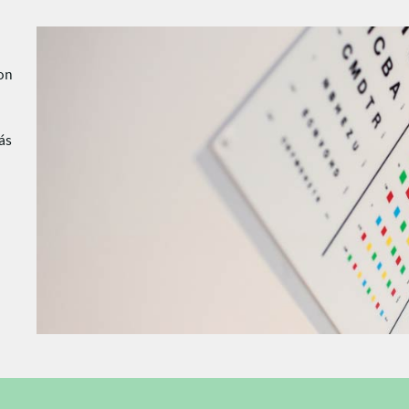
on
ás