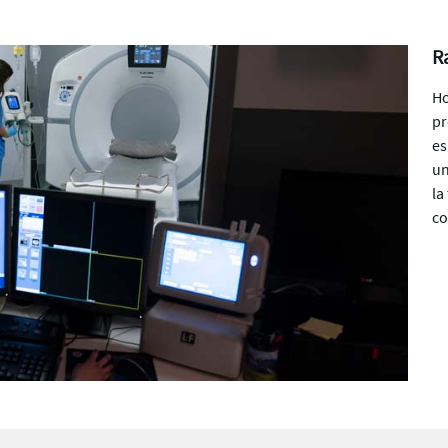
R
Ho
pr
es
un
la
co