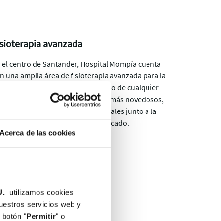
isioterapia avanzada
 el centro de Santander, Hospital Mompía cuenta
n una amplia área de fisioterapia avanzada para la
ploración, valoración y tratamiento de cualquier
tología. Empleamos los métodos más novedosos,
iendo tecnología y técnicas manuales junto a la
pervisión del personal más cualificado.
Acerca de las cookies
U.
utilizamos cookies
nuestros servicios web y
 botón "
Permitir
" o