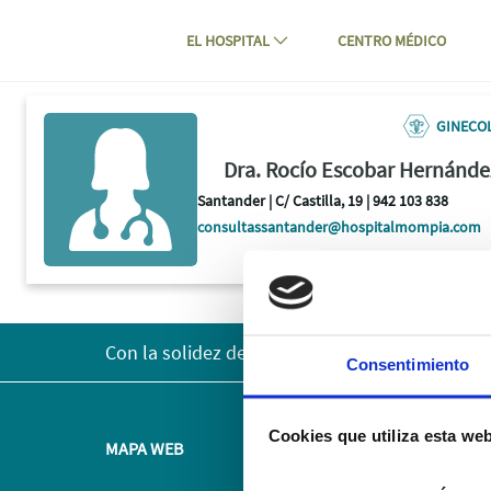
Navegación
Saltar al contenido
EL HOSPITAL
CENTRO MÉDICO
Dra. Rocío Escobar Hernández - Hospi
GINECOL
Dra. Rocío Escobar Hernánde
Santander | C/ Castilla, 19 | 942 103 838
consultassantander@hospitalmompia.com
Con la solidez del Grupo AXA
Consentimiento
Cookies que utiliza esta we
MAPA WEB
Paciente