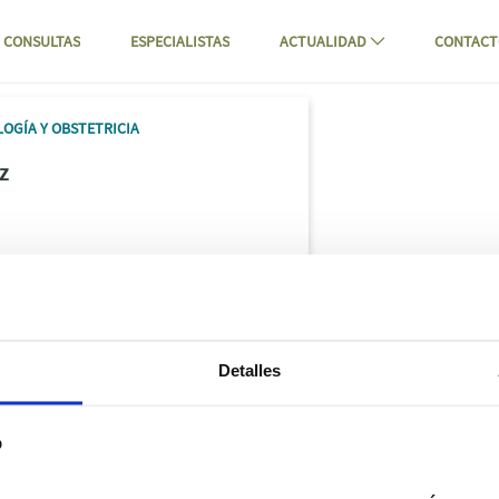
CONSULTAS
ESPECIALISTAS
ACTUALIDAD
CONTAC
tal Mompía
OGÍA Y OBSTETRICIA
z
Detalles
b
s
ENLACES DE INTERÉS