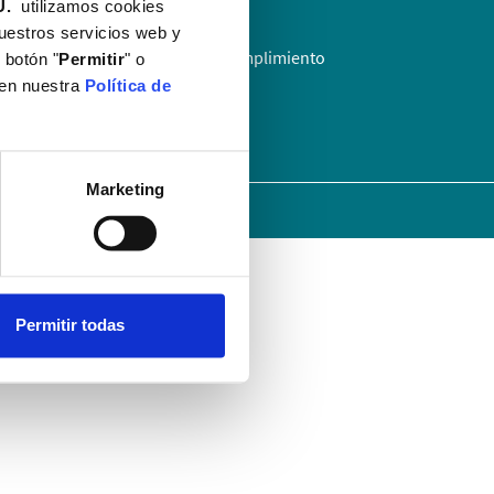
U.
utilizamos cookies
nuestros servicios web y
Código Ético y de Cumplimiento
 botón "
Permitir
" o
a
 en nuestra
Política de
?
Marketing
tal Mompía · Todos los derechos reservados
Permitir todas