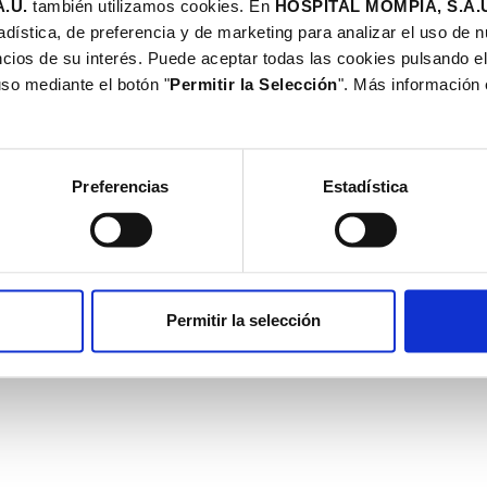
.U.
también utilizamos cookies. En
HOSPITAL MOMPÍA, S.A.
Cómo llegar
adística, de preferencia y de marketing para analizar el uso de 
cios de su interés. Puede aceptar todas las cookies pulsando el
de Redes Sociales
Trabajamos con tu asegurador
uso mediante el botón "
Permitir la Selección
". Más información
¿Quieres trabajar con nosotros
Preferencias
Estadística
olitica de Redes Sociales
© 2025 · Hospi
Permitir la selección