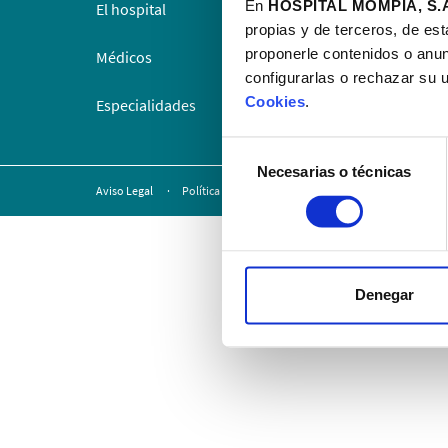
En
HOSPITAL MOMPÍA, S.A
El hospital
Docencia
propias y de terceros, de est
proponerle contenidos o anun
Médicos
Politica 
configurarlas o rechazar su 
Cookies
.
Especialidades
Contacto
Selección
Necesarias o técnicas
de
Aviso Legal
Política de privacidad
Política de cookies
P
consentimiento
Denegar