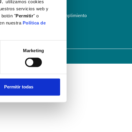
U.
utilizamos cookies
nuestros servicios web y
Código Ético y de Cumplimiento
 botón "
Permitir
" o
a
 en nuestra
Política de
?
Marketing
tal Mompía · Todos los derechos reservados
Permitir todas