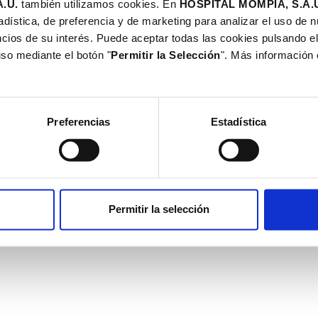
.U.
también utilizamos cookies. En
HOSPITAL MOMPÍA, S.A.
Cómo llegar
adística, de preferencia y de marketing para analizar el uso de 
cios de su interés. Puede aceptar todas las cookies pulsando el
de Redes Sociales
Trabajamos con tu asegurador
uso mediante el botón "
Permitir la Selección
". Más información
¿Quieres trabajar con nosotros
Preferencias
Estadística
olitica de Redes Sociales
© 2025 · Hospi
Permitir la selección