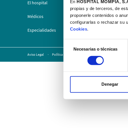
En
HOSPITAL MOMPÍA, S.A
El hospital
Docencia
propias y de terceros, de est
proponerle contenidos o anun
Médicos
Politica 
configurarlas o rechazar su 
Cookies
.
Especialidades
Contacto
Selección
Necesarias o técnicas
de
Aviso Legal
Política de privacidad
Política de cookies
P
consentimiento
Denegar