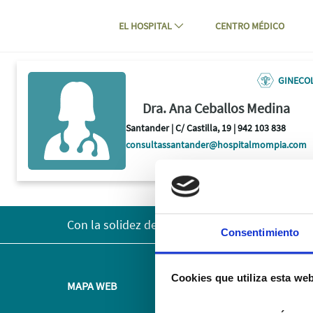
Navegación
Saltar al contenido
EL HOSPITAL
CENTRO MÉDICO
Dra. Ana Ceballos Medina - Hospital 
GINECOL
Dra. Ana Ceballos Medina
Santander | C/ Castilla, 19 | 942 103 838
consultassantander@hospitalmompia.com
Con la solidez del Grupo AXA
Consentimiento
Cookies que utiliza esta we
MAPA WEB
Paciente