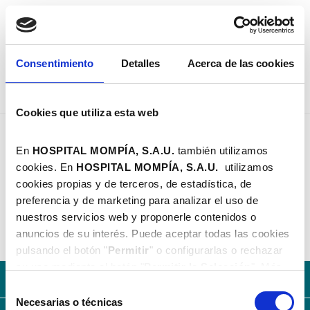
PEDIR CITA
Consentimiento
Detalles
Acerca de las cookies
Cookies que utiliza esta web
Dña. Natalia Fernández Vitorio Alonso - Hospital Mom
LOGOPEDIA
En
HOSPITAL MOMPÍA, S.A.U.
también utilizamos
cookies. En
HOSPITAL MOMPÍA, S.A.
U.
utilizamos
Dña. Natalia Fernández Vitorio Alonso
cookies propias y de terceros, de estadística, de
Santander | C/ Castilla, 19 | 942 103 838
preferencia y de marketing para analizar el uso de
consultassantander@hospitalmompia.com
nuestros servicios web y proponerle contenidos o
anuncios de su interés. Puede aceptar todas las cookies
pulsando el botón "
Permitir
" o configurarlas o rechazar
su uso mediante el botón "
Permitir la Selección
". Más
Con la solidez del Grupo AXA
información en nuestra
Política de Cookies
.
Selección
Necesarias o técnicas
de