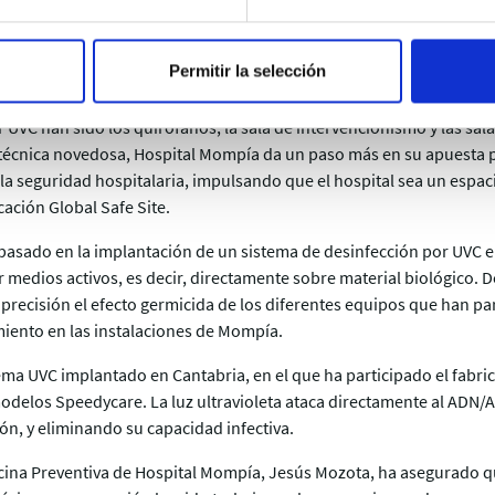
Permitir la selección
icipado en un proyecto piloto de investigación en desinfección por 
glass, empresa española líder en óptica biomédica. Las zonas hosp
 UVC han sido los quirófanos, la sala de intervencionismo y las sala
 técnica novedosa, Hospital Mompía da un paso más en su apuesta p
la seguridad hospitalaria, impulsando que el hospital sea un espac
cación Global Safe Site.
 basado en la implantación de un sistema de desinfección por UVC en
r medios activos, es decir, directamente sobre material biológico. 
recisión el efecto germicida de los diferentes equipos que han par
miento en las instalaciones de Mompía.
tema UVC implantado en Cantabria, en el que ha participado el fabr
odelos Speedycare. La luz ultravioleta ataca directamente al ADN/
ón, y eliminando su capacidad infectiva.
cina Preventiva de Hospital Mompía, Jesús Mozota, ha asegurado