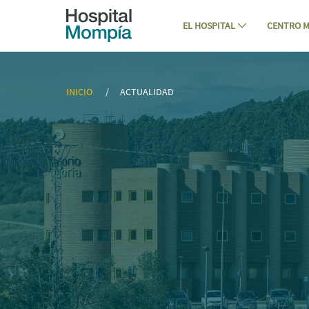
Navegación
Saltar al contenido
EL HOSPITAL
CENTRO M
Hospital Mompía participa en un proyec
INICIO
ACTUALIDAD