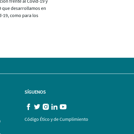
ón frente al Covid-19 y
+D que desarrollamos en
d-19, como para los
SÍGUENOS
Código Ético y de Cumplimiento
a