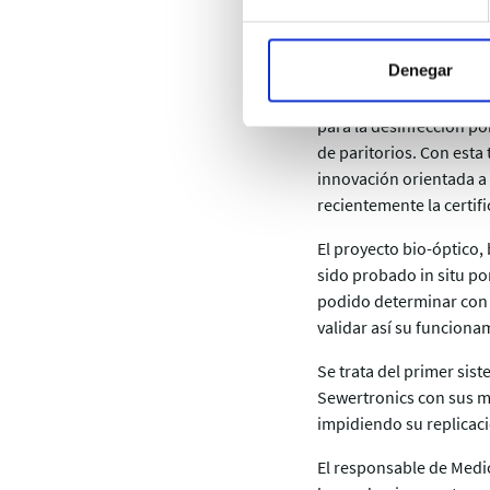
23 de febrero de 2021
Denegar
Hospital Mompía ha part
llevado a cabo por Foto
para la desinfección por
de paritorios. Con esta
innovación orientada a 
recientemente la certifi
El proyecto bio-óptico,
sido probado in situ po
podido determinar con p
validar así su funciona
Se trata del primer sis
Sewertronics con sus m
impidiendo su replicaci
El responsable de Medi