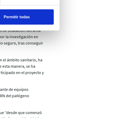
Permitir todas
luz ultravioleta C (UVC),
italarias seleccionadas
s de dilatación del área
or la investigación en
io seguro, tras conseguir
 el ámbito sanitario, ha
De esta manera, se ha
ticipado en el proyecto y
icante de equipos
ARN del patógeno
 que “desde que comenzó