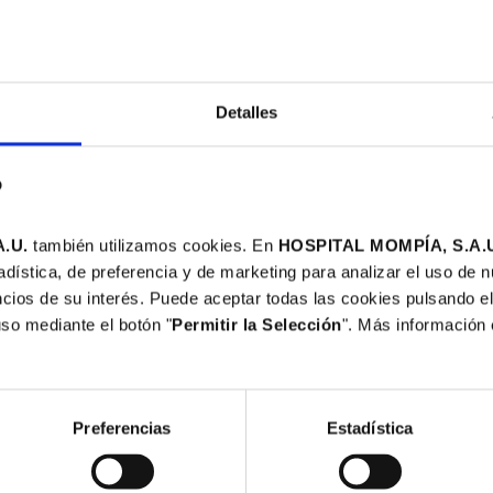
Detalles
b
.U.
también utilizamos cookies. En
HOSPITAL MOMPÍA, S.A.
adística, de preferencia y de marketing para analizar el uso de 
cios de su interés. Puede aceptar todas las cookies pulsando el
uso mediante el botón "
Permitir la Selección
". Más información
ía participa en un proyecto piloto de
en desinfección con luz ultravioleta C
Preferencias
Estadística
a ataca directamente al ADN/ARN del patógeno impidien
cidad de producir infecciones