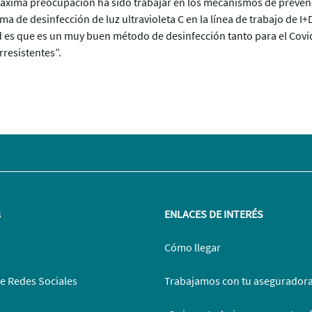
áxima preocupación ha sido trabajar en los mecanismos de prevenci
a de desinfección de luz ultravioleta C en la línea de trabajo de I
ad es que es un muy buen método de desinfección tanto para el Covi
resistentes”.
s
ENLACES DE INTERÉS
Cómo llegar
de Redes Sociales
Trabajamos con tu asegurador