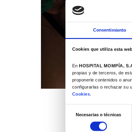
Consentimiento
Cookies que utiliza esta we
En
HOSPITAL MOMPÍA, S.A
propias y de terceros, de est
proponerle contenidos o anun
configurarlas o rechazar su 
Cookies
.
Hospital Momp
Selección
Necesarias o técnicas
de
consentimiento
La luz ultraviolet
eliminando su capa