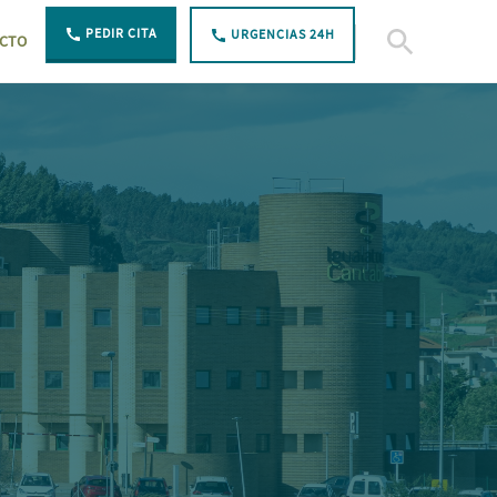
PEDIR CITA
URGENCIAS 24H
CTO
Abierto Buscar
ción con luz ultravioleta C - Hospital