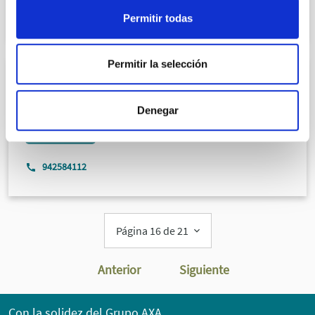
Permitir todas
Permitir la selección
ONCOLOGÍA
Dr. Félix Sáez Hernáez
Denegar
ONCOLOGÍA RADIOTERÁPICA
COL.393904041
942584112
Página 16 de 21
Anterior
Siguiente
Con la solidez del Grupo AXA