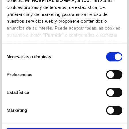
cookies. En
HOSPITAL MOMPÍA, S.A.
U.
utilizamos
cookies propias y de terceros, de estadística, de
Dr. Rafael Colvée Benlloch
preferencia y de marketing para analizar el uso de
COL.393902990
nuestros servicios web y proponerle contenidos o
anuncios de su interés. Puede aceptar todas las cookies
pulsando el botón "
Permitir
" o configurarlas o rechazar
su uso mediante el botón "
Permitir la Selección
". Más
información en nuestra
Política de Cookies
.
Selección
OFTALMOLOGÍA
Necesarias o técnicas
de
Dr. Juan Antonio Ventosa Ayarza
consentimiento
COL.393904013
Preferencias
Estadística
OFTALMOLOGÍA
Marketing
Dr. Carlos Mier Durante
COL.393902056