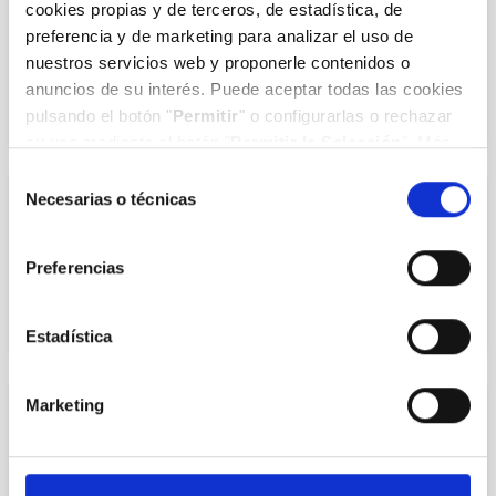
cookies propias y de terceros, de estadística, de
Dr. Enrique Alejandro Ramos Barseló
preferencia y de marketing para analizar el uso de
nuestros servicios web y proponerle contenidos o
COL.393905839
anuncios de su interés. Puede aceptar todas las cookies
pulsando el botón "
Permitir
" o configurarlas o rechazar
su uso mediante el botón "
Permitir la Selección
". Más
información en nuestra
Política de Cookies
.
Selección
Necesarias o técnicas
de
UROLOGÍA
consentimiento
Dr. Mario Domínguez Esteban
Preferencias
COL.392860199
Estadística
Marketing
UROLOGÍA
Dr. Antonio Roca Edreira
COL.393904347