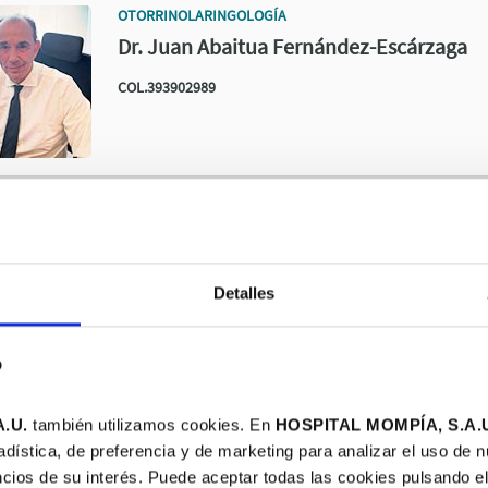
OTORRINOLARINGOLOGÍA
Dr. Juan Abaitua Fernández-Escárzaga
COL.393902989
OTORRINOLARINGOLOGÍA
Dra. Nieves Azuara Blanco
Detalles
COL.393904157
b
.U.
también utilizamos cookies. En
HOSPITAL MOMPÍA, S.A.
OTORRINOLARINGOLOGÍA
adística, de preferencia y de marketing para analizar el uso de 
Dra. Yolanda Longarela Herrero
cios de su interés. Puede aceptar todas las cookies pulsando el