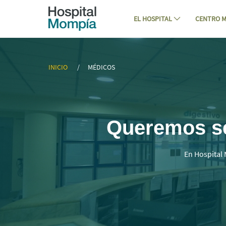
Navegación
Saltar al contenido
EL HOSPITAL
CENTRO M
▷ Mejores Médicos Especialistas en C
INICIO
MÉDICOS
Queremos ser
En Hospital 