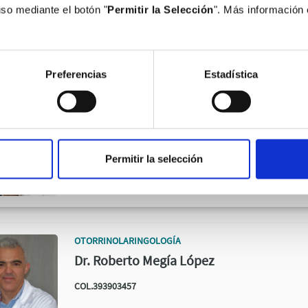
uso mediante el botón "
Permitir la Selección
". Más información
COL.393904325
Preferencias
Estadística
OTORRINOLARINGOLOGÍA
Dr. Adolfo del Valle Zapico
COL.393904526
Permitir la selección
OTORRINOLARINGOLOGÍA
Dr. Roberto Megía López
COL.393903457