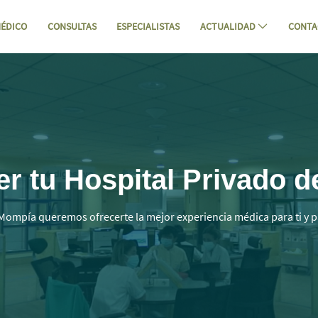
ÉDICO
CONSULTAS
ESPECIALISTAS
ACTUALIDAD
CONTA
antabria | Mompia - Hospital Mompía
 tu Hospital Privado d
Mompía queremos ofrecerte la mejor experiencia médica para ti y p