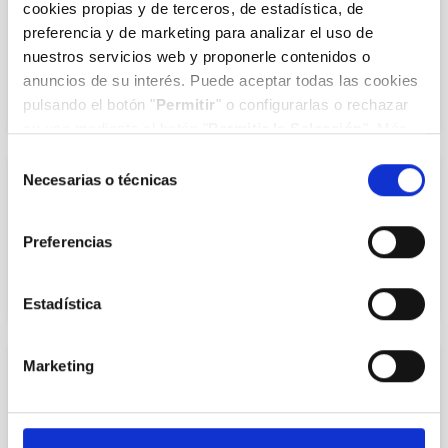
cookies propias y de terceros, de estadística, de
Dr. María Jesús López Arias
preferencia y de marketing para analizar el uso de
nuestros servicios web y proponerle contenidos o
COL.393904326
anuncios de su interés. Puede aceptar todas las cookies
pulsando el botón "
Permitir
" o configurarlas o rechazar
su uso mediante el botón "
Permitir la Selección
". Más
información en nuestra
Política de Cookies
.
Selección
Necesarias o técnicas
de
APARATO DIGESTIVO
consentimiento
Dr. Fernando Casafont Morencos
Preferencias
COL.393902647
Estadística
Marketing
CARDIOLOGÍA
Dr. Rafael Martín Durán
COL.393901957