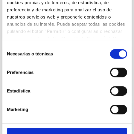
cookies propias y de terceros, de estadística, de
Dr. Enrique Alejandro Ramos Barseló
preferencia y de marketing para analizar el uso de
nuestros servicios web y proponerle contenidos o
COL.393905839
anuncios de su interés. Puede aceptar todas las cookies
pulsando el botón "
Permitir
" o configurarlas o rechazar
su uso mediante el botón "
Permitir la Selección
". Más
información en nuestra
Política de Cookies
.
Selección
Necesarias o técnicas
de
UROLOGÍA
consentimiento
Dr. Mario Domínguez Esteban
Preferencias
COL.392860199
Estadística
Marketing
UROLOGÍA
Dr. Antonio Roca Edreira
COL.393904347