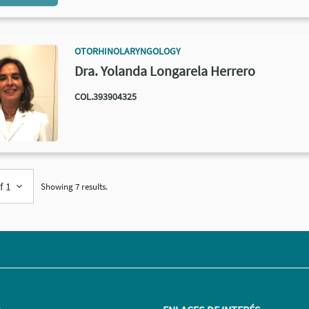
OTORHINOLARYNGOLOGY
Dra. Yolanda Longarela Herrero
COL.393904325
f 1
Showing 7 results.