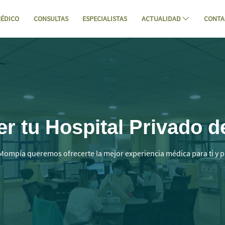
ÉDICO
CONSULTAS
ESPECIALISTAS
ACTUALIDAD
CONTA
antabria | Mompia - Hospital Mompía
 tu Hospital Privado d
Mompía queremos ofrecerte la mejor experiencia médica para ti y p