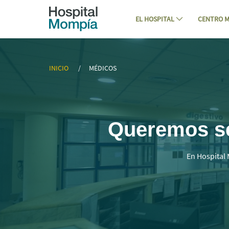
Navigation
Skip to Content
EL HOSPITAL
CENTRO M
▷ Mejores Médicos Especialistas en C
INICIO
MÉDICOS
Queremos ser
En Hospital 