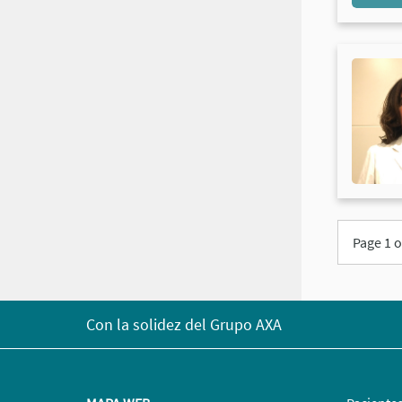
Page 1 o
Con la solidez del Grupo AXA