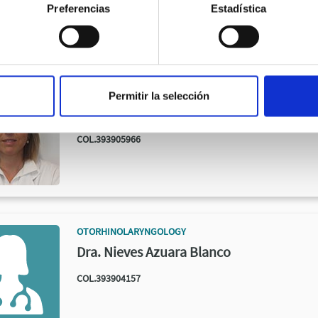
COL.393903457
Preferencias
Estadística
OTORHINOLARYNGOLOGY
Permitir la selección
Dra. Paloma Eza Núñez
COL.393905966
OTORHINOLARYNGOLOGY
Dra. Nieves Azuara Blanco
COL.393904157