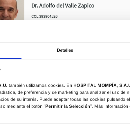
Dr. Adolfo del Valle Zapico
COL.393904526
Detalles
OTORHINOLARYNGOLOGY
Dr. Vicente Teigeiro Núñez
b
COL.392404576
.U.
también utilizamos cookies. En
HOSPITAL MOMPÍA, S.A.
adística, de preferencia y de marketing para analizar el uso de 
cios de su interés. Puede aceptar todas las cookies pulsando el
uso mediante el botón "
Permitir la Selección
". Más información
OTORHINOLARYNGOLOGY
Dr. Roberto Megía López