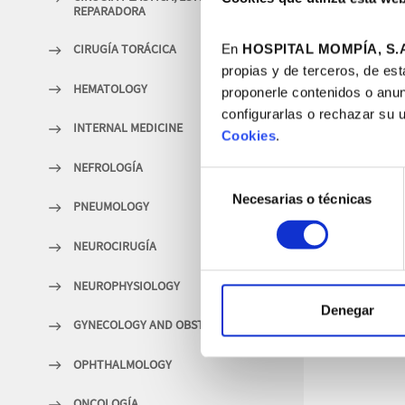
REPARADORA
CIRUGÍA TORÁCICA
En
HOSPITAL MOMPÍA, S.A
propias y de terceros, de est
HEMATOLOGY
proponerle contenidos o anun
configurarlas o rechazar su 
INTERNAL MEDICINE
Cookies
.
NEFROLOGÍA
Selección
Necesarias o técnicas
de
PNEUMOLOGY
consentimiento
NEUROCIRUGÍA
NEUROPHYSIOLOGY
Denegar
GYNECOLOGY AND OBSTETRICS
OPHTHALMOLOGY
ONCOLOGÍA