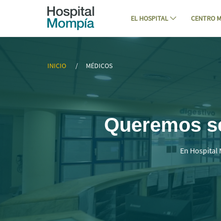
Navigation
Skip to Content
EL HOSPITAL
CENTRO M
▷ Mejores Médicos Especialistas en C
INICIO
MÉDICOS
Queremos ser
En Hospital 