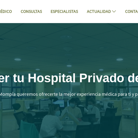
ÉDICO
CONSULTAS
ESPECIALISTAS
ACTUALIDAD
CONTA
antabria | Mompia - Hospital Mompía
 tu Hospital Privado d
Mompía queremos ofrecerte la mejor experiencia médica para ti y p