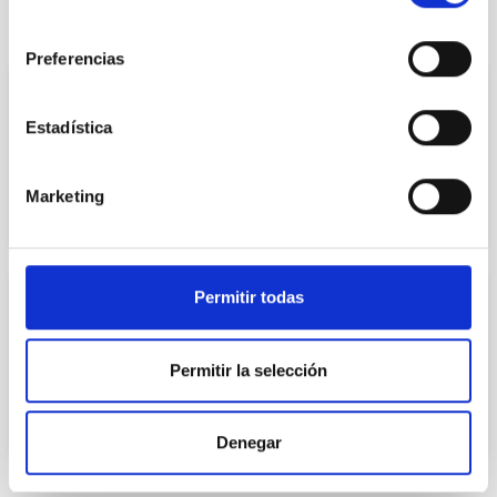
consentimiento
Preferencias
INTERNAL MEDICINE
Estadística
Dra. Ana María Arnáiz García
COL.393905588
Marketing
Permitir todas
INTERNAL MEDICINE
Dr. José Luis Sánchez-Palacín Gómez
Permitir la selección
COL.393901796
Denegar