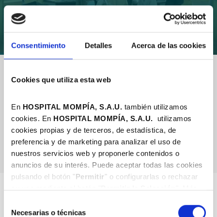
Consentimiento
Detalles
Acerca de las cookies
Especialidades médicas
Cookies que utiliza esta web
En
HOSPITAL MOMPÍA, S.A.U.
también utilizamos
cookies. En
HOSPITAL MOMPÍA, S.A.
U.
utilizamos
Sort By
cookies propias y de terceros, de estadística, de
preferencia y de marketing para analizar el uso de
nuestros servicios web y proponerle contenidos o
anuncios de su interés. Puede aceptar todas las cookies
pulsando el botón "
Permitir
" o configurarlas o rechazar
su uso mediante el botón "
Permitir la Selección
". Más
información en nuestra
Política de Cookies
.
Selección
Necesarias o técnicas
de
Internal Medicine