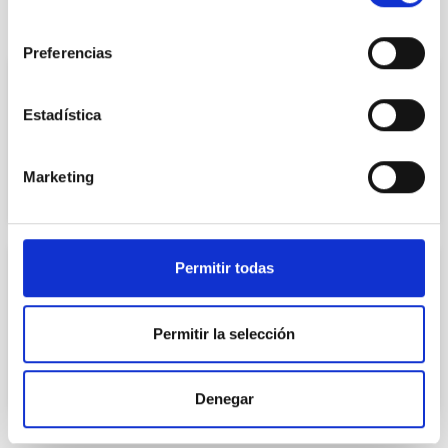
consentimiento
Preferencias
NEUROPHYSIOLOGY
Estadística
Dra. Anjana López Delgado
COL.393906065
Marketing
Permitir todas
NEUROPHYSIOLOGY
Dr. Roberto Ocón Quintial
Permitir la selección
COL.393905981
Denegar