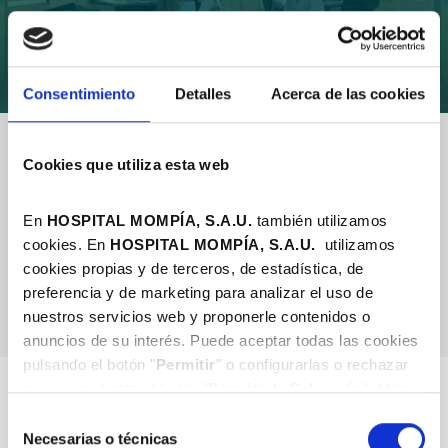
Consentimiento
Detalles
Acerca de las cookies
Especialidades médicas
Cookies que utiliza esta web
En
HOSPITAL MOMPÍA, S.A.U.
también utilizamos
cookies. En
HOSPITAL MOMPÍA, S.A.
U.
utilizamos
Sort By
cookies propias y de terceros, de estadística, de
preferencia y de marketing para analizar el uso de
nuestros servicios web y proponerle contenidos o
anuncios de su interés. Puede aceptar todas las cookies
pulsando el botón "
Permitir
" o configurarlas o rechazar
su uso mediante el botón "
Permitir la Selección
". Más
información en nuestra
Política de Cookies
.
Selección
Necesarias o técnicas
de
Neurophysiology