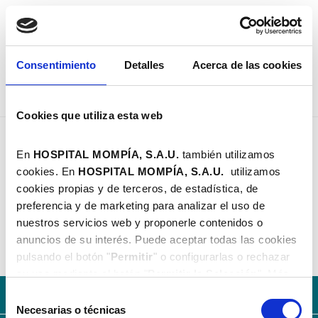
PEDIR CITA
Consentimiento
Detalles
Acerca de las cookies
Cookies que utiliza esta web
Dra. Carmen Altable - Hospital Mompía
GINECOLOGÍA
En
HOSPITAL MOMPÍA, S.A.U.
también utilizamos
Y OBSTETRICIA
cookies. En
HOSPITAL MOMPÍA, S.A.
U.
utilizamos
Dra. Carmen Altable
cookies propias y de terceros, de estadística, de
preferencia y de marketing para analizar el uso de
Santander | C/ Castilla, 19 | 942 103 838
nuestros servicios web y proponerle contenidos o
consultassantander@hospitalmompia.com
anuncios de su interés. Puede aceptar todas las cookies
pulsando el botón "
Permitir
" o configurarlas o rechazar
su uso mediante el botón "
Permitir la Selección
". Más
información en nuestra
Política de Cookies
.
Con la solidez del Grupo AXA
Selección
Necesarias o técnicas
de