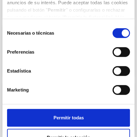
anuncios de su interés. Puede aceptar todas las cookies
pulsando el botón "
Permitir
" o configurarlas o rechazar
su uso mediante el botón "
Permitir la Selección
". Más
información en nuestra
Política de Cookies
.
Selección
Necesarias o técnicas
de
CARDIOLOGÍA
consentimiento
Dr. Juan Pablo Hernando García
Preferencias
COL.393904154
Estadística
Marketing
CIRUGÍA CARDIOVASCULAR
Dr. José Aurelio Sarralde Aguayo
COL.393905186
Permitir todas