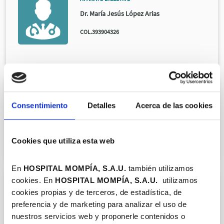
Dr. María Jesús López Arias
COL.393904326
APARATO DIGESTIVO
Consentimiento
Detalles
Acerca de las cookies
Dr. Fernando Casafont Morencos
COL.393902647
Cookies que utiliza esta web
En
HOSPITAL MOMPÍA, S.A.U.
también utilizamos
cookies. En
HOSPITAL MOMPÍA, S.A.
U.
utilizamos
CARDIOLOGÍA
cookies propias y de terceros, de estadística, de
Dr. Rafael Martín Durán
preferencia y de marketing para analizar el uso de
nuestros servicios web y proponerle contenidos o
COL.393901957