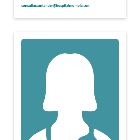
consultassantander@hospitalmompia.com