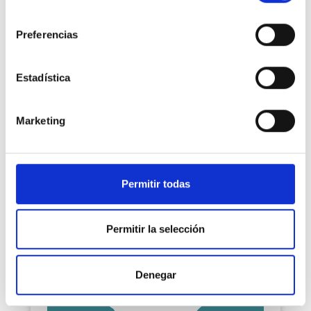
consentimiento
LOGOPEDIA
Preferencias
Dña. Cristina Sañudo
Estadística
SANTANDER | C/ CASTILLA, 19 | 942 103 838
consultassantander@hospitalmompia.com
Marketing
Permitir todas
Permitir la selección
Denegar