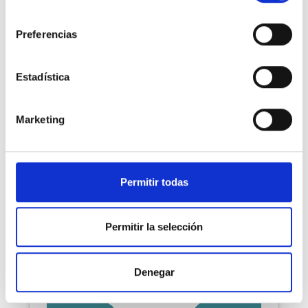
consentimiento
LOGOPEDIA
Preferencias
Dña. Cristina Sañudo
Estadística
SANTANDER | C/ CASTILLA, 19 | 942 103 838
consultassantander@hospitalmompia.com
Marketing
Permitir todas
Permitir la selección
Denegar