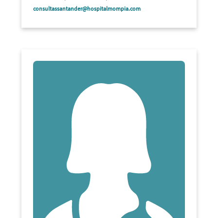
consultassantander@hospitalmompia.com