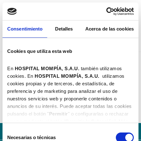
PEDIR CITA
Consentimiento
Detalles
Acerca de las cookies
Cookies que utiliza esta web
Dra. Elena Pérez Gil - Hospital Mompía
PEDIATRÍA
En
HOSPITAL MOMPÍA, S.A.U.
también utilizamos
cookies. En
HOSPITAL MOMPÍA, S.A.
U.
utilizamos
Dra. Elena Pérez Gil
cookies propias y de terceros, de estadística, de
Pediatría Bezana | Avda. de los Condes, s/n | 942
preferencia y de marketing para analizar el uso de
584 100
nuestros servicios web y proponerle contenidos o
pediatria@hospitalmompia.com
anuncios de su interés. Puede aceptar todas las cookies
pulsando el botón "
Permitir
" o configurarlas o rechazar
su uso mediante el botón "
Permitir la Selección
". Más
información en nuestra
Política de Cookies
.
Con la solidez del Grupo AXA
Selección
Necesarias o técnicas
de