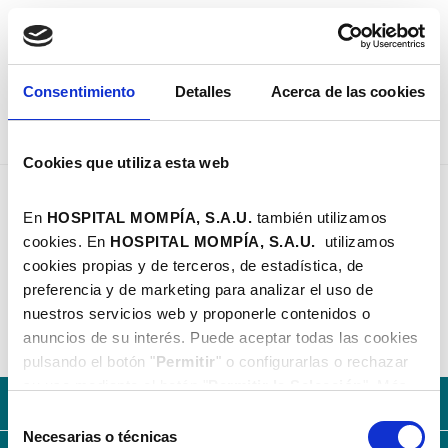
PEDIR CITA
Consentimiento
Detalles
Acerca de las cookies
Cookies que utiliza esta web
Dra. Gemma Ángeles Artazos Herce - Hospital Mompí
REHABILITACIÓN
En
HOSPITAL MOMPÍA, S.A.U.
también utilizamos
cookies. En
HOSPITAL MOMPÍA, S.A.
U.
utilizamos
Dra. Gemma Ángeles Artazos Herce
cookies propias y de terceros, de estadística, de
Santander | C/ Castilla, 19 | 942 103 838
preferencia y de marketing para analizar el uso de
consultassantander@hospitalmompia.com
nuestros servicios web y proponerle contenidos o
anuncios de su interés. Puede aceptar todas las cookies
pulsando el botón "
Permitir
" o configurarlas o rechazar
su uso mediante el botón "
Permitir la Selección
". Más
Con la solidez del Grupo AXA
información en nuestra
Política de Cookies
.
Selección
Necesarias o técnicas
de