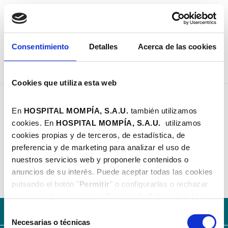
PEDIR CITA
Consentimiento
Detalles
Acerca de las cookies
Cookies que utiliza esta web
Dra. Ana Ceballos Medina - Hospital Mompía
GINECOLOGÍA
En
HOSPITAL MOMPÍA, S.A.U.
también utilizamos
Y OBSTETRICIA
cookies. En
HOSPITAL MOMPÍA, S.A.
U.
utilizamos
Dra. Ana Ceballos Medina
cookies propias y de terceros, de estadística, de
preferencia y de marketing para analizar el uso de
Santander | C/ Castilla, 19 | 942 103 838
nuestros servicios web y proponerle contenidos o
consultassantander@hospitalmompia.com
anuncios de su interés. Puede aceptar todas las cookies
pulsando el botón "
Permitir
" o configurarlas o rechazar
su uso mediante el botón "
Permitir la Selección
". Más
información en nuestra
Política de Cookies
.
Con la solidez del Grupo AXA
Selección
Necesarias o técnicas
de