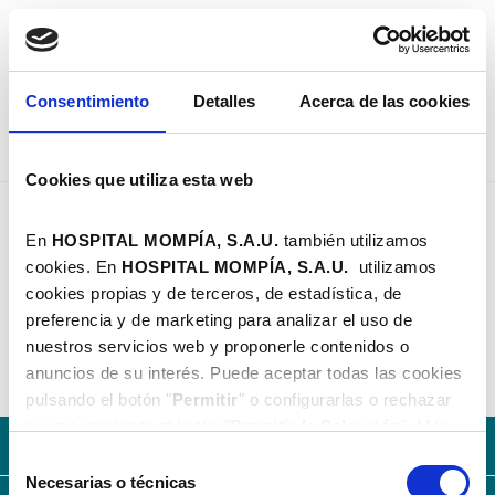
PEDIR CITA
Consentimiento
Detalles
Acerca de las cookies
Cookies que utiliza esta web
Dña. Laura Fernández Vitorio - Hospital Mompía
LOGOPEDIA
En
HOSPITAL MOMPÍA, S.A.U.
también utilizamos
cookies. En
HOSPITAL MOMPÍA, S.A.
U.
utilizamos
Dña. Laura Fernández Vitorio
cookies propias y de terceros, de estadística, de
Santander | C/ Castilla, 19 | 942 103 838
preferencia y de marketing para analizar el uso de
consultassantander@hospitalmompia.com
nuestros servicios web y proponerle contenidos o
anuncios de su interés. Puede aceptar todas las cookies
pulsando el botón "
Permitir
" o configurarlas o rechazar
su uso mediante el botón "
Permitir la Selección
". Más
Con la solidez del Grupo AXA
información en nuestra
Política de Cookies
.
Selección
Necesarias o técnicas
de