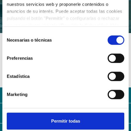
nuestros servicios web y proponerle contenidos o
anuncios de su interés. Puede aceptar todas las cookies
pulsando el botón "
Permitir
" o configurarlas o rechazar
su uso mediante el botón "
Permitir la Selección
". Más
información en nuestra
Política de Cookies
.
Selección
Necesarias o técnicas
de
consentimiento
Buscar
Preferencias
Estadística
Con la solidez del Grupo AXA
Marketing
MAPA WEB
Permitir todas