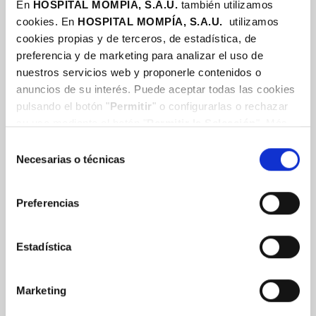
En
HOSPITAL MOMPÍA, S.A.U.
también utilizamos
Algo ha
cookies. En
HOSPITAL MOMPÍA, S.A.
U.
utilizamos
debido salir
cookies propias y de terceros, de estadística, de
mal
preferencia y de marketing para analizar el uso de
nuestros servicios web y proponerle contenidos o
Lo sentimos. Se ha
anuncios de su interés. Puede aceptar todas las cookies
producido un error
pulsando el botón "
Permitir
" o configurarlas o rechazar
inesperado.
su uso mediante el botón "
Permitir la Selección
". Más
información en nuestra
Política de Cookies
.
Selección
Necesarias o técnicas
de
consentimiento
Preferencias
VOLVER AL INICIO
Estadística
Marketing