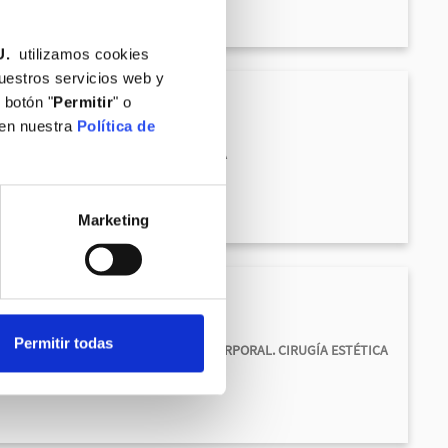
U.
utilizamos cookies
nuestros servicios web y
 botón "
Permitir
" o
 en nuestra
Política de
ADORA. CIRUGÍA DE LA MANO Y MUÑECA
Marketing
Permitir todas
STRUCTIVA. CIRUGÍA DE CONTORNO CORPORAL. CIRUGÍA ESTÉTICA