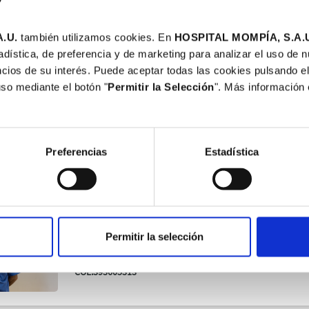
.U.
también utilizamos cookies. En
HOSPITAL MOMPÍA, S.A.
adística, de preferencia y de marketing para analizar el uso de 
CIRUGÍA PLÁSTICA, ESTÉTICA Y REPARADORA
cios de su interés. Puede aceptar todas las cookies pulsando el
Dr. Higinio Ayala Gutiérrez
uso mediante el botón "
Permitir la Selección
". Más información
ESPECIALISTA EN CIRUGÍA PLÁSTICA, ESTÉTICA Y REPAR
COL.393310458
Preferencias
Estadística
CIRUGÍA PLÁSTICA, ESTÉTICA Y REPARADORA
Dr. Juan Ramón Sanz Giménez-Rico
Permitir la selección
ESPECIALISTA EN CIRUGÍA MAMARIA: ESTÉTICA Y RECON
FACIAL
COL.393605313