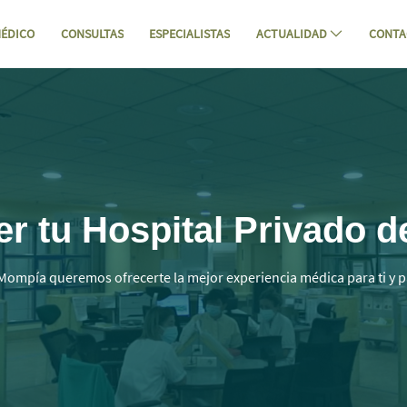
ÉDICO
CONSULTAS
ESPECIALISTAS
ACTUALIDAD
CONTA
antabria | Mompia - Hospital Mompía
 tu Hospital Privado d
Mompía queremos ofrecerte la mejor experiencia médica para ti y p