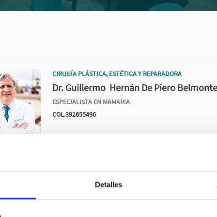
CIRUGÍA PLÁSTICA, ESTÉTICA Y REPARADORA
Dr. Guillermo Hernán De Piero Belmont
ESPECIALISTA EN MAMARIA
COL.392855496
CIRUGÍA PLÁSTICA, ESTÉTICA Y REPARADORA
Dr. Eduardo Serna Cuéllar
Detalles
COL.282848157
b