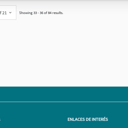
f 21
Showing 33 - 36 of 84 results.
s
ENLACES DE INTERÉS