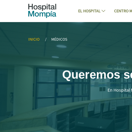
Navigation
Skip to Content
EL HOSPITAL
CENTRO M
▷ Mejores Médicos Especialistas en C
INICIO
MÉDICOS
Queremos ser
En Hospital 