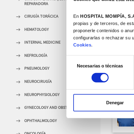
REPARADORA
CIRUGÍA TORÁCICA
En
HOSPITAL MOMPÍA, S.A
propias y de terceros, de est
HEMATOLOGY
proponerle contenidos o anun
configurarlas o rechazar su 
INTERNAL MEDICINE
Cookies
.
NEFROLOGÍA
Selección
Necesarias o técnicas
de
PNEUMOLOGY
consentimiento
NEUROCIRUGÍA
NEUROPHYSIOLOGY
Denegar
GYNECOLOGY AND OBSTETRICS
OPHTHALMOLOGY
ONCOLOGÍA