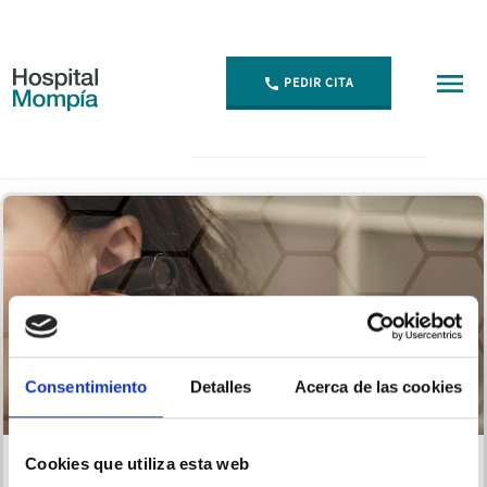
PEDIR CITA
Consultas - Hospital Mompía
Consentimiento
Detalles
Acerca de las cookies
Cookies que utiliza esta web
Dra. Eugenia López Simón