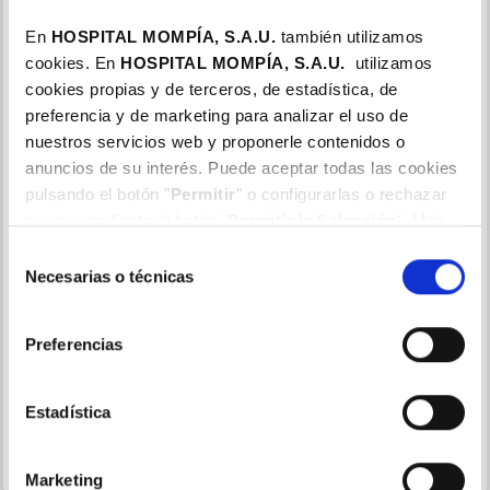
En
HOSPITAL MOMPÍA, S.A.U.
también utilizamos
cookies. En
HOSPITAL MOMPÍA, S.A.
U.
utilizamos
Diagnóstico y tratamiento de problemas auditivos,
cookies propias y de terceros, de estadística, de
respiratorios y de la voz en niños y adultos (oído, nariz y
preferencia y de marketing para analizar el uso de
garganta).
nuestros servicios web y proponerle contenidos o
Servicios:
anuncios de su interés. Puede aceptar todas las cookies
pulsando el botón "
Permitir
" o configurarlas o rechazar
Estudio y tratamiento de pérdida auditiva
su uso mediante el botón "
Permitir la Selección
". Más
Vértigos y problemas de equilibrio
información en nuestra
Política de Cookies
.
Selección
Infecciones de oído, nariz y garganta
Necesarias o técnicas
de
Sinusitis y congestión nasal
consentimiento
Tratamiento de alergias respiratorias
Cuidado profesional de la voz
Preferencias
Ronquido y apnea del sueño
Amigdalitis y adenoides
Estadística
Seguimiento de problemas respiratorios infantiles
Cirugía nasal y funcional
Marketing