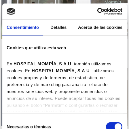
Consentimiento
Detalles
Acerca de las cookies
Hospital Mompía lanza la campaña "En vacaciones, cada minuto cuenta"
Cookies que utiliza esta web
para liderar la asistencia sanitaria privada en Cantabria
14 de julio de 2025
En
HOSPITAL MOMPÍA, S.A.U.
también utilizamos
cookies. En
HOSPITAL MOMPÍA, S.A.
U.
utilizamos
cookies propias y de terceros, de estadística, de
preferencia y de marketing para analizar el uso de
nuestros servicios web y proponerle contenidos o
anuncios de su interés. Puede aceptar todas las cookies
pulsando el botón "
Permitir
" o configurarlas o rechazar
su uso mediante el botón "
Permitir la Selección
". Más
información en nuestra
Política de Cookies
.
Selección
Necesarias o técnicas
de