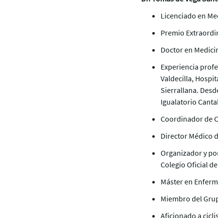
Licenciado en Med
Premio Extraordin
Doctor en Medicin
Experiencia profe
Valdecilla, Hospi
Sierrallana. Desd
Igualatorio Canta
Coordinador de Ca
Director Médico d
Organizador y pon
Colegio Oficial d
Máster en Enferm
Miembro del Grup
Aficionado a cicl