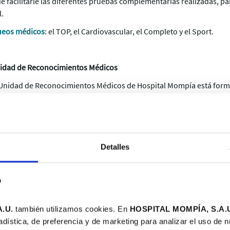
e facilitarle las diferentes pruebas complementarias realizadas, p
l.
ueos médicos
: el TOP, el Cardiovascular, el Completo y el Sport.
nidad de Reconocimientos Médicos
a Unidad de Reconocimientos Médicos de Hospital Mompía está for
logía, expertos en actividades deportivas, Medicina Interna y máste
Aja
Detalles
icina y Cirugía Facultad de Medicina Universidad de Valladolid.
eo de Médico Generalista del Ministerio de Sanidad.
b
edicina de Urgencias y Emergencias Semes.
 de medicina en urgencias de Clínica Mompía. Convenio de coopera
.U.
también utilizamos cookies. En
HOSPITAL MOMPÍA, S.A.
ad de Cantabria. Años 2.002-2.003-2.004.
adística, de preferencia y de marketing para analizar el uso de 