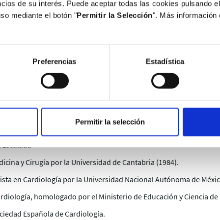
ncias Clínica Mompía 1.998-2.015.
cios de su interés. Puede aceptar todas las cookies pulsando el
uso mediante el botón "
Permitir la Selección
". Más información
icina y Cirugía Facultad de Medicina Universidad de Cantabria.
eo de Médico Generalista del Ministerio de Sanidad.
Preferencias
Estadística
edicina de Urgencias y Emergencias Semes.
desarrollo del Proyecto Europeo EHLAAS 1.987-1.991.
as Hospital Valdecilla 1.984-1.991.
Permitir la selección
as Clínica Mompía 1.998-2.015.
z Escalada
icina y Cirugía por la Universidad de Cantabria (1984).
lista en Cardiología por la Universidad Nacional Autónoma de Méxic
ardiología, homologado por el Ministerio de Educación y Ciencia de
ciedad Española de Cardiología.