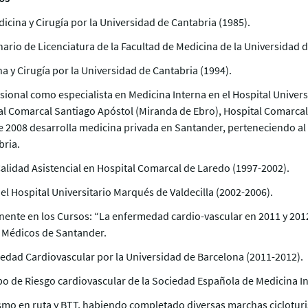
icina y Cirugía por la Universidad de Cantabria (1985).
ario de Licenciatura de la Facultad de Medicina de la Universidad d
a y Cirugía por la Universidad de Cantabria (1994).
sional como especialista en Medicina Interna en el Hospital Univer
tal Comarcal Santiago Apóstol (Miranda de Ebro), Hospital Comarcal
e 2008 desarrolla medicina privada en Santander, perteneciendo a
bria.
lidad Asistencial en Hospital Comarcal de Laredo (1997-2002).
el Hospital Universitario Marqués de Valdecilla (2002-2006).
ente en los Cursos: “La enfermedad cardio-vascular en 2011 y 2012
e Médicos de Santander.
edad Cardiovascular por la Universidad de Barcelona (2011-2012).
o de Riesgo cardiovascular de la Sociedad Española de Medicina In
ismo en ruta y BTT, habiendo completado diversas marchas cicloturis