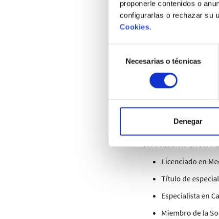
Médico de S. Urge
proponerle contenidos o anun
configurarlas o rechazar su 
Dr. F. Javier Saiz Pérez
Cookies
.
Licenciado en Med
Selección
Certificado Europ
Necesarias o técnicas
de
Certificado de M
consentimiento
Responsable del 
Médico S. Urgenci
Denegar
Médico S. Urgenci
Dr. Benedicto Gutiérre
Licenciado en Med
Título de especia
Especialista en C
Miembro de la So