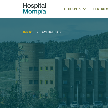
Navegación
Saltar al contenido
EL HOSPITAL
CENTRO M
Los chequeos médicos de Hospital Mo
INICIO
ACTUALIDAD