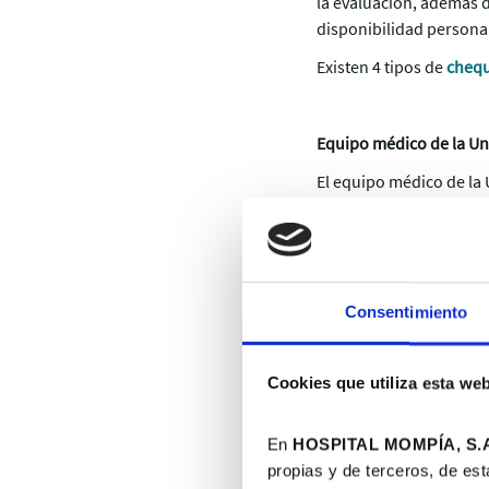
la evaluación, además d
disponibilidad persona
Existen 4 tipos de
cheq
Equipo médico de la U
El equipo médico de l
Especialistas en Cardio
Cardiovascular.
Dra. Mª José Santiuste 
Consentimiento
Licenciada en Med
Certificado Europ
Cookies que utiliza esta we
Certificado de M
Tutor de alumnos
En
HOSPITAL MOMPÍA, S.A
Mompía-Universid
propias y de terceros, de est