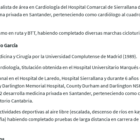
ialista de área en Cardiología del Hospital Comarcal de Sierrallana
ina privada en Santander, perteneciendo como cardiólogo al cuadro
ismo en ruta y BTT, habiendo completado diversas marchas cicloturis
o García
icina y Cirugía por la Universidad Complutense de Madrid (1989).
rdiología, titulación obtenida en el Hospital Universitario Marqués 
onal en el Hospital de Laredo, Hospital Sierrallana y durante 6 año
 y Darlington Memorial Hospital, County Durham and Darlington NS
2 desarrolla medicina privada en Santander, perteneciendo como c
torio Cantabria.
actividades deportivas al aire libre (escalada, descenso de ríos en 
ña) habiendo completado pruebas de larga distancia en carrera de 
os