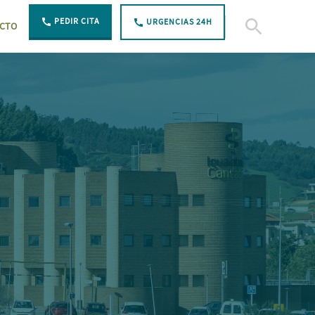
PEDIR CITA
URGENCIAS 24H
CTO
Abierto Buscar
pía